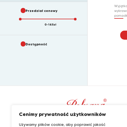
Wyjątko
Przedział cenowy
wykrawa
pomadk
Krucha 
0
-
145
zł
ciągnąc
orygin
smakie
idealni
Dostępność
dla ama
jak rów
smaków
Cenimy prywatność użytkowników
Używamy plików cookie, aby poprawić jakość