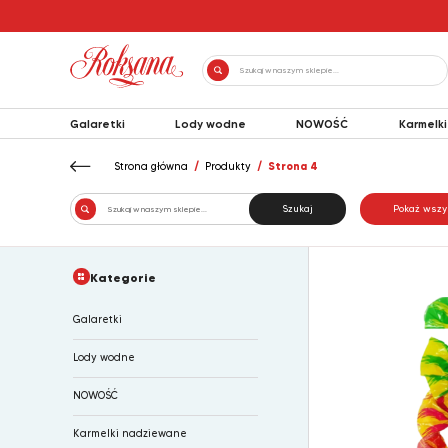
Skip
to
content
Wyszukiwarka
produktów
Galaretki
Lody wodne
NOWOŚĆ
Karmelk
Karmelki
Strona główna
/
Produkty
/ Strona 4
Szukaj
Pokaż wszy
Kategorie
Galaretki
Lody wodne
NOWOŚĆ
Karmelki nadziewane