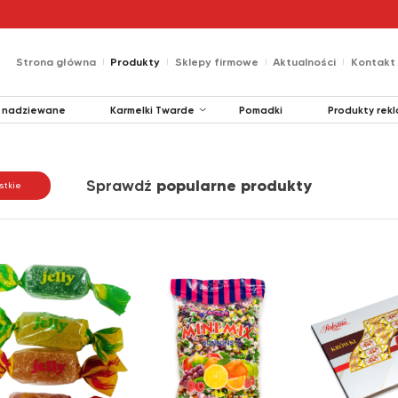
Strona główna
Produkty
Sklepy firmowe
Aktualności
Kontakt
Karmelki Twarde
i nadziewane
Pomadki
Produkty rek
Landryny
Sprawdź
popularne produkty
stkie