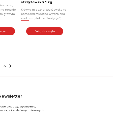
strzyżowska 1 kg
tarzalna,
ana ręcznie
Krówka mleczna strzyżowska to
 miętowym.
pomadka mleczna wyróżniona
a delikatna i
znakiem „Jakość Tradycja”,
 kusi
krojona i zawijana ręcznie.
owym smakiem.
Wyjątkową cechą naszych
dealnie
krówek jest tzw. łezka, tj.
oszyka
Dodaj do koszyka
no dla
półpłynna likworowo-mleczna
ecznej, jak
masa znajdująca się wewnątrz,
 miętowych
najbardziej ceniona wśród
koneserów. Idealne połączenie
kruchości z zewnątrz i miękkości
wewnątrz sprawia, że krówki
rozpływają się w ustach.
8
→
Newsletter
owe produkty, wydarzenia,
romocje i wiele innych ciekawych