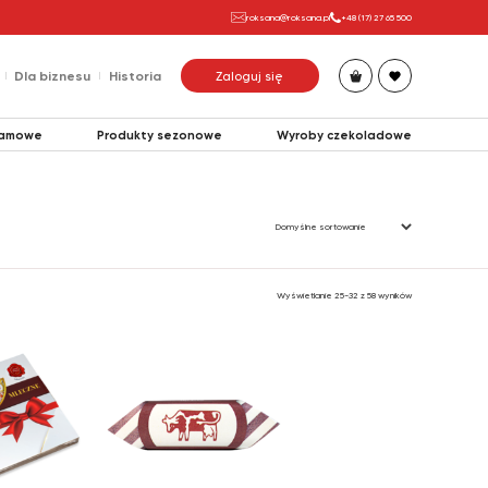
roksana@roksana.pl
+48 (17) 27 65 500
Dla biznesu
Historia
Zaloguj się
lamowe
Produkty sezonowe
Wyroby czekoladowe
Lizaki
Wyświetlanie 25–32 z 58 wyników