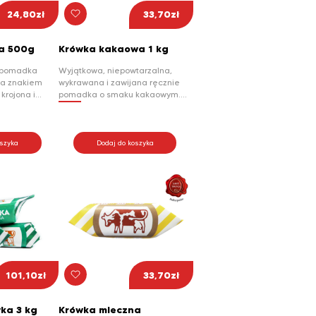
24,80
zł
33,70
zł
a 500g
Krówka kakaowa 1 kg
o pomadka
Wyjątkowa, niepowtarzalna,
na znakiem
wykrawana i zawijana ręcznie
krojona i
pomadka o smaku kakaowym.
 Wyjątkową
Krucha z zewnątrz, a delikatna i
ek jest tzw.
ciągnąca wewnątrz kusi
 likworowo-
oryginalnym kakaowym
jdująca się
smakiem. Krówka kakaowa
oszyka
Dodaj do koszyka
ziej ceniona
idealnie sprawdzi się zarówno
Idealne
dla amatorów Krówki Mlecznej,
ci z zewnątrz i
jak również dla fanów kakaowych
z sprawia, że
smaków.
ię w ustach.
101,10
zł
33,70
zł
ka 3 kg
Krówka mleczna