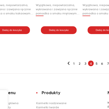
wa, niepowtarzalna,
Wyjątkowa, niepowtarzalna,
Wyjątkowa, niepow
na i zawijana ręcznie
wykrawana i zawijana ręcznie
wykrawana i zawij
a o smaku kakaowym.
pomadka o smaku miętowym.
pomadka o smaku
z zewnątrz, a delikatna i
Krucha z zewnątrz, a delikatna i
Krucha z zewnątrz, 
a wewnątrz kusi
ciągnąca wewnątrz kusi
ciągnąca wewnątrz
alnym kakaowym
oryginalnym miętowym smakiem.
oryginalnym mięt
m. Krówka kakaowa
Krówka Miętówka idealnie
Krówka Miętówka i
Dodaj do koszyka
Dodaj do koszyka
Dodaj do k
e sprawdzi się zarówno
sprawdzi się zarówno dla
sprawdzi się zarów
torów Krówki Mlecznej,
amatorów Krówki Mlecznej, jak
amatorów Krówki Ml
nież dla fanów kakaowych
również dla fanów miętowych
również dla fanów
.
smaków.
smaków.
←
1
2
3
4
5
6
7
Menu
Produkty
N
Strona główna
Karmelki nadziewane
p
Produkty
Karmelki twarde