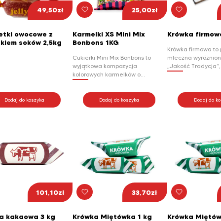
49,50
zł
25,00
zł
etki owocowe z
Karmelki XS Mini Mix
Krówka firmow
kiem soków 2,5kg
Bonbons 1KG
Krówka firmowa t
Cukierki Mini Mix Bonbons to
mleczna wyróżnio
wyjątkowa kompozycja
„Jakość Tradycja”, 
kolorowych karmelków o
zawijana ręcznie.
soczystych smakach owoców:
cechą naszych krów
pomarańczy, jabłka, winogrona,
łezka, tj. półpłynna
cytryny oraz maliny. Słodkie,
mleczna masa zna
Dodaj do koszyka
Dodaj do koszyka
Dodaj do k
aromatyczne i pełne owocowej
wewnątrz, najbard
świeżości, są idealną przekąską
wśród koneserów. 
zarówno dla dzieci, jak i
połączenie kruchoś
dorosłych. Dzięki różnorodności
miękkości wewnątr
smaków każdy znajdzie wśród
krówki rozpływają s
nich swojego ulubieńca.
Doskonale sprawdzą się jako
słodki akcent dnia, dodatek do
spotkań z bliskimi lub drobny
prezent, który zawsze wywołuje
101,10
zł
33,70
zł
uśmiech.
a kakaowa 3 kg
Krówka Miętówka 1 kg
Krówka Miętów